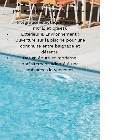
idéale pour ranger le matériel de
piscine, mobilier ou accessoires de
jardin.​
Intégration électrique (éclairage
mural et prises).
Extérieur & Environnement :
Ouverture sur la piscine pour une
continuité entre baignade et
détente.
Design épuré et moderne,
parfaitement adapté à une
ambiance de vacances.