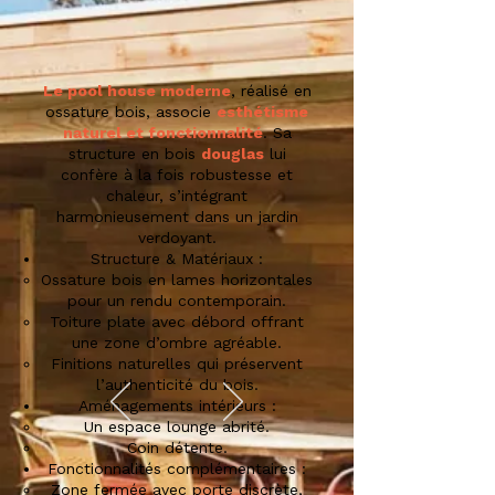
Le pool house moderne
, réalisé en
ossature bois, associe
esthétisme
naturel et fonctionnalité
. Sa
structure en bois
douglas
lui
confère à la fois robustesse et
chaleur, s’intégrant
harmonieusement dans un jardin
verdoyant.
Structure & Matériaux :
Ossature bois en lames horizontales
pour un rendu contemporain.
Toiture plate avec débord offrant
une zone d’ombre agréable.
Finitions naturelles qui préservent
l’authenticité du bois.
Aménagements intérieurs :
Un espace lounge abrité.
Coin détente.
Fonctionnalités complémentaires :
Zone fermée avec porte discrète,